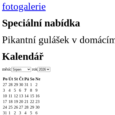
Speciální nabídka
Pikantní gulášek v domácí
Kalendář
měsíc
rok
Po
Út
St
Čt
Pá
So
Ne
27
28
29
30
31
1
2
3
4
5
6
7
8
9
10
11
12
13
14
15
16
17
18
19
20
21
22
23
24
25
26
27
28
29
30
31
1
2
3
4
5
6